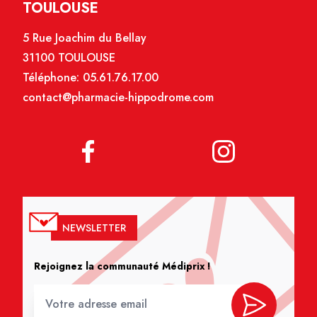
TOULOUSE
5 Rue Joachim du Bellay
31100 TOULOUSE
Téléphone:
05.61.76.17.00
contact@pharmacie-hippodrome.com
NEWSLETTER
Rejoignez la communauté Médiprix !