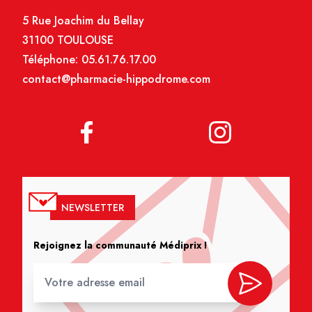
5 Rue Joachim du Bellay
31100 TOULOUSE
Téléphone:
05.61.76.17.00
contact@pharmacie-hippodrome.com
NEWSLETTER
Rejoignez la communauté Médiprix !