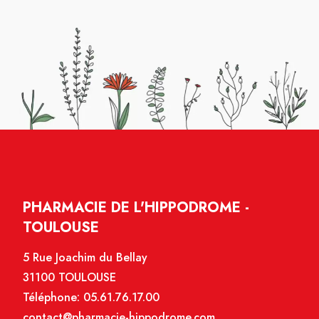
PHARMACIE DE L'HIPPODROME -
TOULOUSE
5 Rue Joachim du Bellay
31100 TOULOUSE
Téléphone:
05.61.76.17.00
contact@pharmacie-hippodrome.com