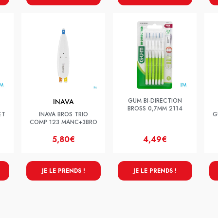
GUM BI-DIRECTION
INAVA
BROSS 0,7MM 2114
ET
INAVA BROS TRIO
G
COMP 123 MANC+3BRO
5,80€
4,49€
JE LE PRENDS !
JE LE PRENDS !