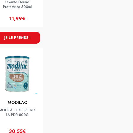
Lavante Dermo
Protectrice 500ml
11,99€
JE LE PRENDS !
MODILAC
MODILAC EXPERT RIZ
1A PDR 800G
30,55€