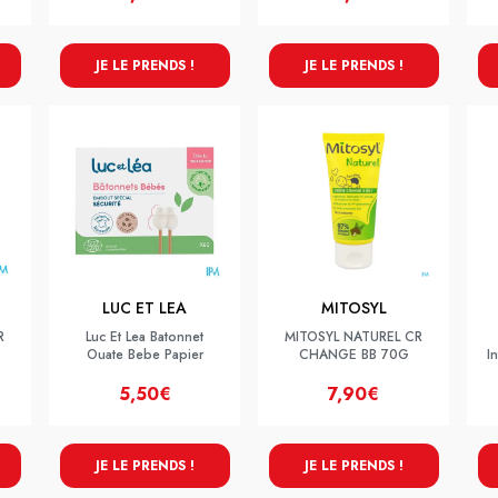
JE LE PRENDS !
JE LE PRENDS !
LUC ET LEA
MITOSYL
R
Luc Et Lea Batonnet
MITOSYL NATUREL CR
Ouate Bebe Papier
CHANGE BB 70G
I
5,50€
7,90€
JE LE PRENDS !
JE LE PRENDS !