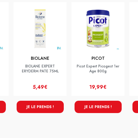
BIOLANE
PICOT
BIOLANE EXPERT
Picot Expert Picogest 1er
ERYDERM PATE 75ML
Age 800g
5,49€
19,99€
JE LE PRENDS !
JE LE PRENDS !