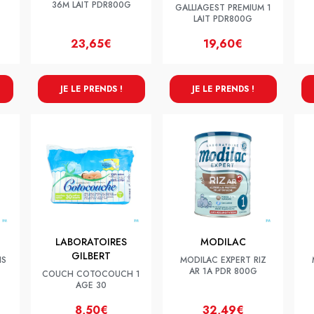
36M LAIT PDR800G
GALLIAGEST PREMIUM 1
LAIT PDR800G
23,65€
19,60€
JE LE PRENDS !
JE LE PRENDS !
LABORATOIRES
MODILAC
GILBERT
IS
MODILAC EXPERT RIZ
AR 1A PDR 800G
COUCH COTOCOUCH 1
AGE 30
8,50€
32,49€