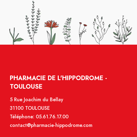
PHARMACIE DE L'HIPPODROME -
TOULOUSE
5 Rue Joachim du Bellay
31100 TOULOUSE
Téléphone:
05.61.76.17.00
contact@pharmacie-hippodrome.com