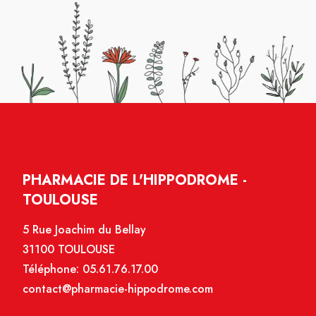
PHARMACIE DE L'HIPPODROME -
TOULOUSE
5 Rue Joachim du Bellay
31100 TOULOUSE
Téléphone:
05.61.76.17.00
contact@pharmacie-hippodrome.com