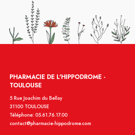
PHARMACIE DE L'HIPPODROME -
TOULOUSE
5 Rue Joachim du Bellay
31100 TOULOUSE
Téléphone:
05.61.76.17.00
contact@pharmacie-hippodrome.com