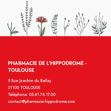
PHARMACIE DE L'HIPPODROME -
TOULOUSE
5 Rue Joachim du Bellay
31100 TOULOUSE
Téléphone:
05.61.76.17.00
contact@pharmacie-hippodrome.com