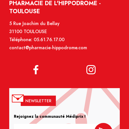
PHARMACIE DE L'HIPPODROME -
TOULOUSE
5 Rue Joachim du Bellay
31100 TOULOUSE
Téléphone:
05.61.76.17.00
contact@pharmacie-hippodrome.com
NEWSLETTER
Rejoignez la communauté Médiprix !