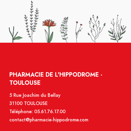
PHARMACIE DE L'HIPPODROME -
TOULOUSE
5 Rue Joachim du Bellay
31100 TOULOUSE
Téléphone:
05.61.76.17.00
contact@pharmacie-hippodrome.com