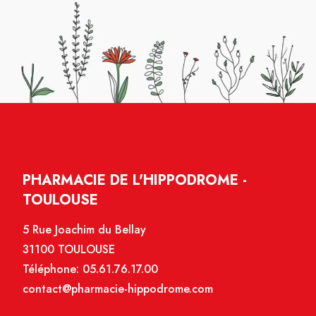
PHARMACIE DE L'HIPPODROME -
TOULOUSE
5 Rue Joachim du Bellay
31100 TOULOUSE
Téléphone:
05.61.76.17.00
contact@pharmacie-hippodrome.com