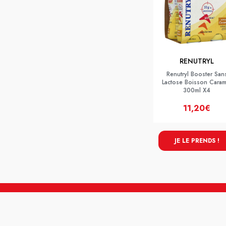
RENUTRYL
Renutryl Booster San
Lactose Boisson Caram
300ml X4
11,20€
JE LE PRENDS !