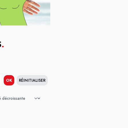
S
.
OK
RÉINITIALISER