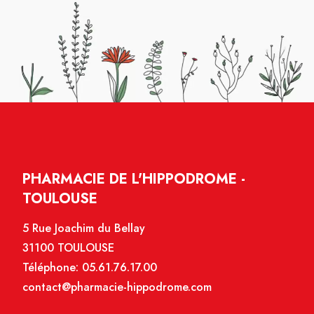
PHARMACIE DE L'HIPPODROME -
TOULOUSE
5 Rue Joachim du Bellay
31100 TOULOUSE
Téléphone:
05.61.76.17.00
contact@pharmacie-hippodrome.com